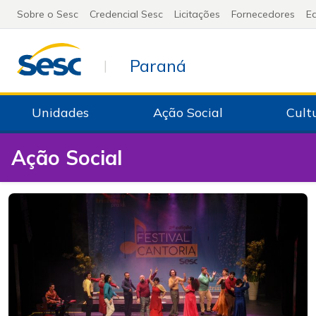
Sobre o Sesc
Credencial Sesc
Licitações
Fornecedores
Ed
Paraná
|
Unidades
Ação Social
Cult
Ação Social