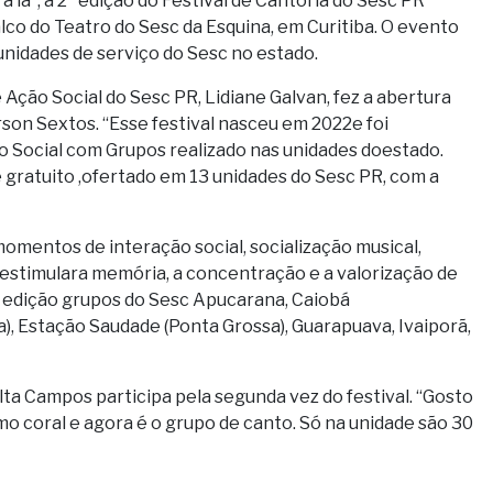
 lá”, a 2ª edição do Festival de Cantoria do Sesc PR
o do Teatro do Sesc da Esquina, em Curitiba. O evento
 unidades de serviço do Sesc no estado.
 Ação Social do Sesc PR, Lidiane Galvan, fez a abertura
rson Sextos. “Esse festival nasceu em 2022e foi
ho Social com Grupos realizado nas unidades doestado.
 gratuito ,ofertado em 13 unidades do Sesc PR, com a
momentos de interação social, socialização musical,
estimulara memória, a concentração e a valorização de
a edição grupos do Sesc Apucarana, Caiobá
), Estação Saudade (Ponta Grossa), Guarapuava, Ivaiporã,
a Campos participa pela segunda vez do festival. “Gosto
o coral e agora é o grupo de canto. Só na unidade são 30