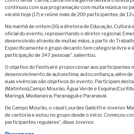
Com o tema “Canta, canta minha gente deixa a tristeza pra
continuou com sua programação com muita música no palc
vai até hoje (17) e reúne mais de 200 participantes, de 13
Na manhã de ontem (16) a diretora de Educação, Cultura e
oficial do evento, representando o diretor regional, Eme
desenvolvido através de muitas mãos, a partir do Trabal
Especificamente o grupo decanto tem categoria livre e é
participação de 347 pessoas”, salientou.
O objetivo do Festival é proporcionar aos participantes 
desenvolvimento de autoestima, autoconfiança, além de 
suas vivências são objetivos do evento. Participam dest
(Matinhos),Campo Mourão, Água Verde e Esquina (Curitiba
Maringá, Medianeira, Paranaguá e Paranavaí.
De Campo Mourão, o casal Lourdes Gadotti e Jovenor Malt
de cantoria e estou no grupo desde o início. Começou com
participantes regulares”, disse Jovenor.
Presenças