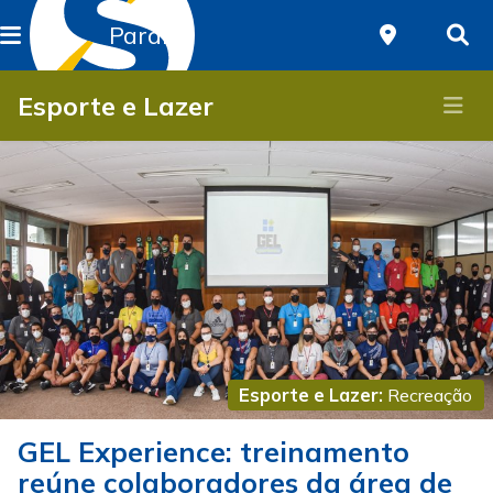
Paraná
Esporte e Lazer
Esporte e Lazer:
Recreação
GEL Experience: treinamento
reúne colaboradores da área de