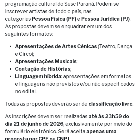
programação cultural do Sesc Paraná. Podem se
inscrever artistas de todo o país, nas
categorias
Pessoa Física (PF)
e
Pessoa Jurídica (PJ)
.
As propostas devem se enquadrar em um dos
seguintes formatos:
Apresentações de Artes Cênicas
(Teatro, Dança
e Circo);
Apresentações Musicais
;
Contação de Histórias
;
Linguagem híbrida
: apresentações em formatos
e linguagens não previstos e/ou não especificados
no edital.
Todas as propostas deverão ser de
classificação livre
.
As inscrições devem ser realizadas
até às 23h59 do
dia 21 de junho de 2026
, exclusivamente por meio do
formulário eletrônico. Será aceita
apenas uma
proposta por CPF ou CNPJ
.