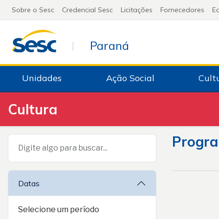
Sobre o Sesc
Credencial Sesc
Licitações
Fornecedores
Ed
Paraná
|
Unidades
Ação Social
Cult
Cultura
Progr
Digite algo para buscar...
Datas
Selecione um período