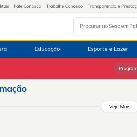
itais
Fale Conosco
Trabalhe Conosco
Transparência e Presta
Procurar no Sesc em Pa
ura
Educação
Esporte e Lazer
Progra
amação
Veja Mais