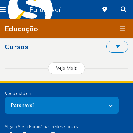
Paranavaí
Educação
Cursos
Veja Mais
Você está em
Paranavaí
Siga o Sesc Paraná nas redes sociais