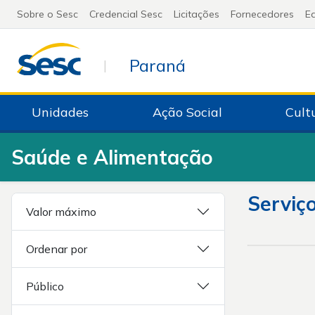
Sobre o Sesc
Credencial Sesc
Licitações
Fornecedores
Ed
Paraná
|
Unidades
Ação Social
Cult
Saúde e Alimentação
Serviç
Valor máximo
Ordenar por
Público