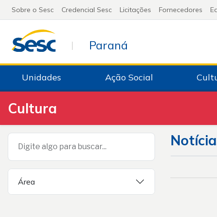
Sobre o Sesc
Credencial Sesc
Licitações
Fornecedores
Ed
Paraná
|
Unidades
Ação Social
Cult
Cultura
Notícia
Digite algo para buscar...
Área