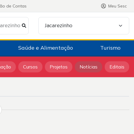
ção de Contas
Meu Sesc
carezinho
Jacarezinho
Saúde e Alimentação
Turismo
mação
Cursos
Projetos
Notícias
Editais