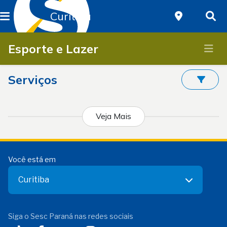
Curitiba
Esporte e Lazer
Serviços
Veja Mais
Você está em
Curitiba
Siga o Sesc Paraná nas redes sociais