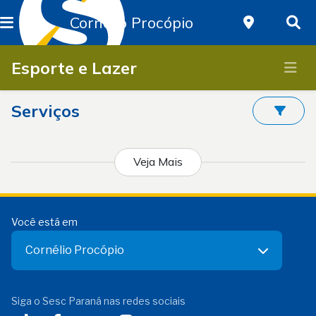
Cornélio Procópio
Esporte e Lazer
Serviços
Veja Mais
Você está em
Cornélio Procópio
Siga o Sesc Paraná nas redes sociais