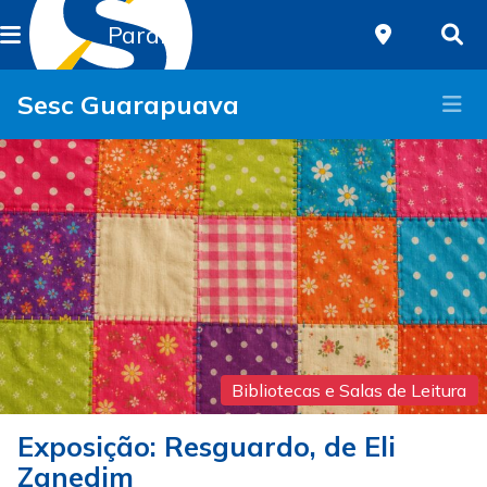
Paraná
Sesc Guarapuava
Bibliotecas e Salas de Leitura
Exposição: Resguardo, de Eli
Zanedim