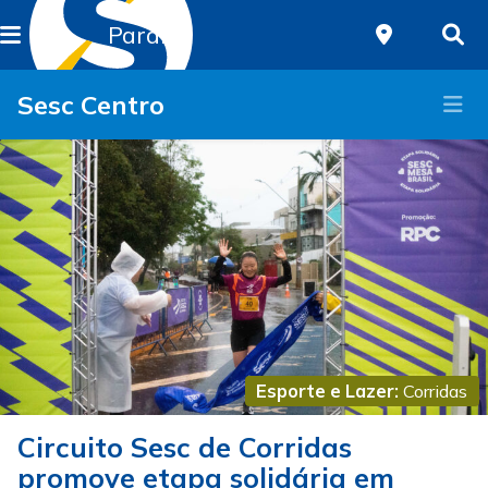
Paraná
Sesc Centro
Esporte e Lazer:
Corridas
Circuito Sesc de Corridas
promove etapa solidária em