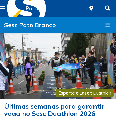
Paraná
Sesc Pato Branco
Esporte e Lazer:
Duathlon
Últimas semanas para garantir
vaga no Sesc Duathlon 2026