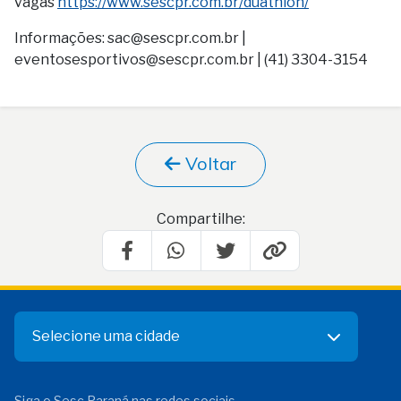
vagas
https://www.sescpr.com.br/duathlon/
Informações: sac@sescpr.com.br |
eventosesportivos@sescpr.com.br | (41) 3304-3154
Voltar
Compartilhe:
Selecione uma cidade
Siga o Sesc Paraná nas redes sociais