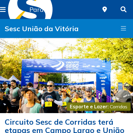
Paraná
Sesc União da Vitória
Esporte e Lazer:
Corridas
Circuito Sesc de Corridas terá
etapas em Campo Largo e União