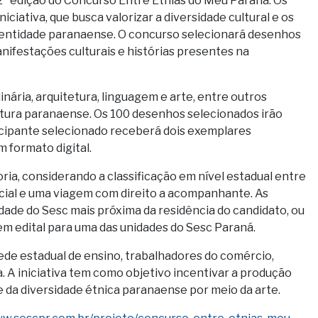
 2ª edição do Concurso Entre Etnias do Meu Paraná. Os
iciativa, que busca valorizar a diversidade cultural e os
identidade paranaense. O concurso selecionará desenhos
anifestações culturais e histórias presentes na
ária, arquitetura, linguagem e arte, entre outros
ltura paranaense. Os 100 desenhos selecionados irão
icipante selecionado receberá dois exemplares
 formato digital.
ria, considerando a classificação em nível estadual entre
cial e uma viagem com direito a acompanhante. As
dade do Sesc mais próxima da residência do candidato, ou
m edital para uma das unidades do Sesc Paraná.
ede estadual de ensino, trabalhadores do comércio,
a. A iniciativa tem como objetivo incentivar a produção
 e da diversidade étnica paranaense por meio da arte.