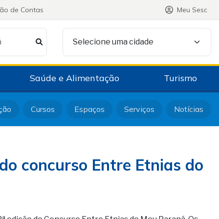
ção de Contas
Meu Sesc
á
Selecione uma cidade
Saúde e Alimentação
Turismo
ção
Cursos
Espaços
Serviços
Notícias
 do concurso Entre Etnias do