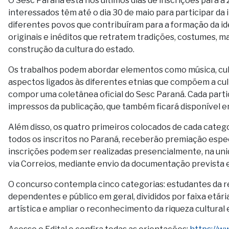
O Sesc Paraná está nos últimos dias de inscrições para a
interessados têm até o dia 30 de maio para participar da in
diferentes povos que contribuíram para a formação da 
originais e inéditos que retratem tradições, costumes, m
construção da cultura do estado.
Os trabalhos podem abordar elementos como música, culin
aspectos ligados às diferentes etnias que compõem a cu
compor uma coletânea oficial do Sesc Paraná. Cada part
impressos da publicação, que também ficará disponível em
Além disso, os quatro primeiros colocados de cada catego
todos os inscritos no Paraná, receberão premiação espe
inscrições podem ser realizadas presencialmente, na uni
via Correios, mediante envio da documentação prevista e
O concurso contempla cinco categorias: estudantes da r
dependentes e público em geral, divididos por faixa etári
artística e ampliar o reconhecimento da riqueza cultural