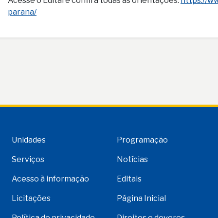
Acesse o Edital e confira todas as orientações:
https://w
parana/
Unidades
Programação
Serviços
Notícias
Acesso à informação
Editais
Licitações
Página Inicial
Política de privacidade
Direitos e deveres