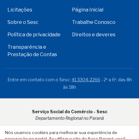
Licitações
Página Inicial
Sobre o Sesc
Trabalhe Conosco
Política de privacidade
Direitos e deveres
Transparência e
Prestação de Contas
Entre em contato com o Sesc:
41 3304-2266
- 2ª a 6ª, das 8h
às 18h
Serviço Social do Comércio - Sesc
Departamento Regional no Paraná
Rua Visconde do Rio Branco, 931 - CEP 80.410-001 - Curitiba -
Nós usamos cookies para melhorar sua experiência de
PR
navegação no portal. Ao utilizar o site do Sesc Paraná, você