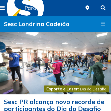
Paraná
Sesc Londrina Cadeião
Esporte e Lazer:
Dia do Desafio
Sesc PR alcança novo recorde de
participantes do Dia do Desafio