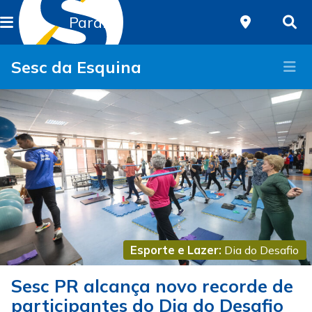
Paraná
Sesc da Esquina
Esporte e Lazer:
Dia do Desafio
Sesc PR alcança novo recorde de
participantes do Dia do Desafio