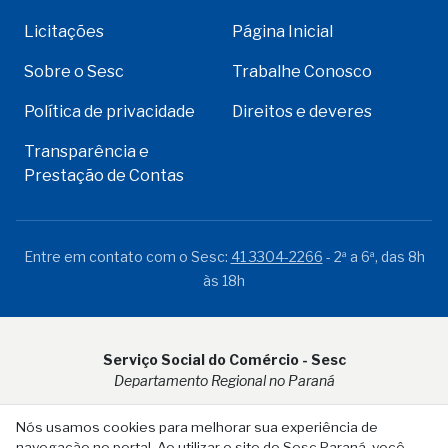
Licitações
Página Inicial
Sobre o Sesc
Trabalhe Conosco
Política de privacidade
Direitos e deveres
Transparência e
Prestação de Contas
Entre em contato com o Sesc:
41 3304-2266
- 2ª a 6ª, das 8h
às 18h
Serviço Social do Comércio - Sesc
Departamento Regional no Paraná
Rua Visconde do Rio Branco, 931 - CEP 80.410-001 - Curitiba -
Nós usamos cookies para melhorar sua experiência de
PR
navegação no portal. Ao utilizar o site do Sesc Paraná, você