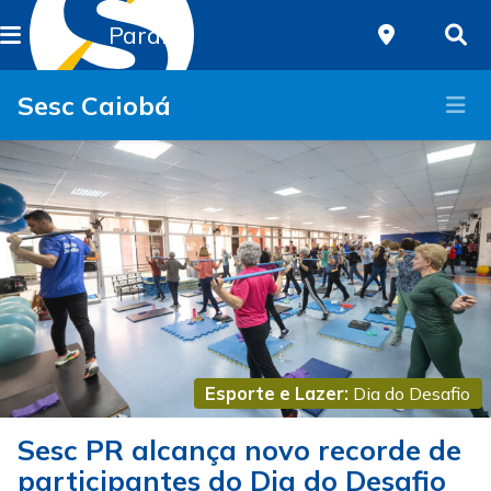
Paraná
Sesc Caiobá
Esporte e Lazer:
Dia do Desafio
Sesc PR alcança novo recorde de
participantes do Dia do Desafio