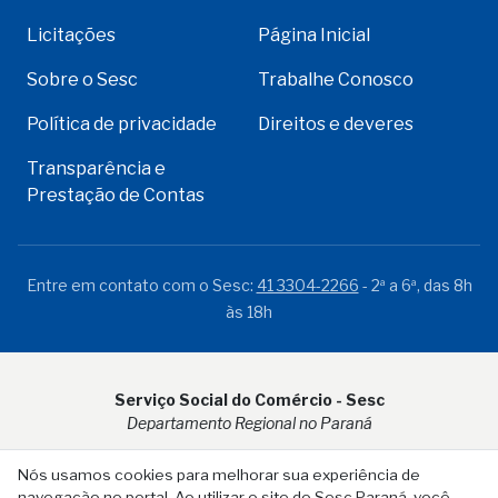
Licitações
Página Inicial
Sobre o Sesc
Trabalhe Conosco
Política de privacidade
Direitos e deveres
Transparência e
Prestação de Contas
Entre em contato com o Sesc:
41 3304-2266
- 2ª a 6ª, das 8h
às 18h
Serviço Social do Comércio - Sesc
Departamento Regional no Paraná
Rua Visconde do Rio Branco, 931 - CEP 80.410-001 - Curitiba -
Nós usamos cookies para melhorar sua experiência de
PR
navegação no portal. Ao utilizar o site do Sesc Paraná, você