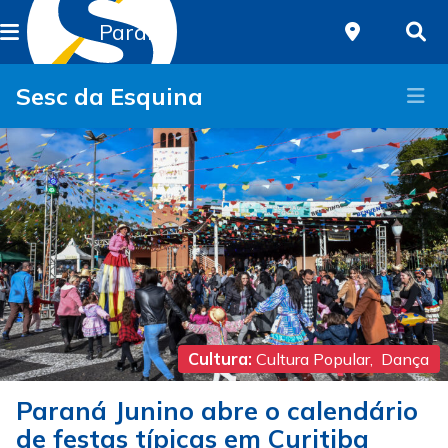
Paraná
Sesc da Esquina
Cultura:
Cultura Popular
,
Dança
Paraná Junino abre o calendário
de festas típicas em Curitiba