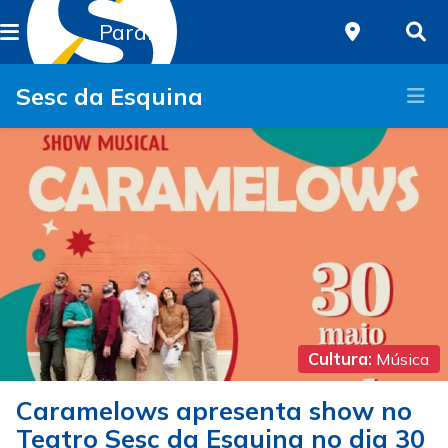
Paraná
Sesc da Esquina
Cultura:
Música
Caramelows apresenta show no
Teatro Sesc da Esquina no dia 30