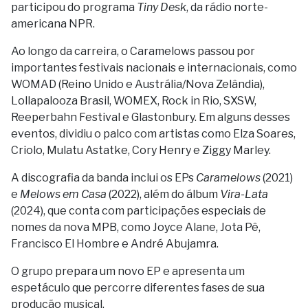
participou do programa
Tiny Desk
, da rádio norte-
americana NPR.
Ao longo da carreira, o Caramelows passou por
importantes festivais nacionais e internacionais, como
WOMAD (Reino Unido e Austrália/Nova Zelândia),
Lollapalooza Brasil, WOMEX, Rock in Rio, SXSW,
Reeperbahn Festival e Glastonbury. Em alguns desses
eventos, dividiu o palco com artistas como Elza Soares,
Criolo, Mulatu Astatke, Cory Henry e Ziggy Marley.
A discografia da banda inclui os EPs
Caramelows
(2021)
e
Melows em Casa
(2022), além do álbum
Vira-Lata
(2024), que conta com participações especiais de
nomes da nova MPB, como Joyce Alane, Jota Pê,
Francisco El Hombre e André Abujamra.
O grupo prepara um novo EP e apresenta um
espetáculo que percorre diferentes fases de sua
produção musical.