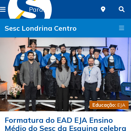
Paraná
Sesc Londrina Centro
Educação:
EJA
Formatura do EAD EJA Ensino
Médio do Sesc da Esquina celebra