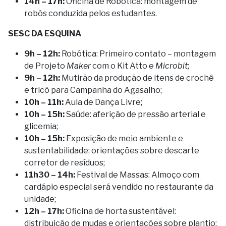
14h – 17h:
Oficina de Robótica: montagem de
robôs conduzida pelos estudantes.
SESC DA ESQUINA
9h – 12h:
Robótica: Primeiro contato – montagem
de Projeto
Maker
com o Kit Atto e
Microbit;
9h – 12h:
Mutirão da produção de itens de crochê
e tricô para Campanha do Agasalho;
10h – 11h:
Aula de Dança Livre;
10h – 15h:
Saúde: aferição de pressão arterial e
glicemia;
10h – 15h:
Exposição de meio ambiente e
sustentabilidade: orientações sobre descarte
corretor de resíduos;
11h30 – 14h:
Festival de Massas: Almoço com
cardápio especial será vendido no restaurante da
unidade;
12h – 17h:
Oficina de horta sustentável:
distribuição de mudas e orientações sobre plantio;