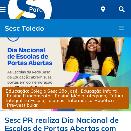
Paraná
Sesc Toledo
Educação:
Colégio Sesc São José
,
Educação Infantil
,
Ensino Fundamental
,
Ensino Médio Integrado
,
Futuro
Integral na Escola
,
Idiomas
,
Informática: Robótica
,
Pré-vestibular
Sesc PR realiza Dia Nacional de
Escolas de Portas Abertas com