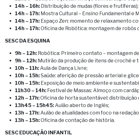
14h – 16h:
Distribuição de mudas (flores e frutíferas);
14h – 17h:
Mostra Cultural – Ensino Fundamental e M
14h – 17h:
Espaço Zen: momento de relaxamento com 
14h – 17h:
Oficina de Robótica: montagem de robôs 
SESC DA ESQUINA
9h – 12h:
Robótica: Primeiro contato – montagem d
9h – 12h:
Mutirão da produção de itens de crochê e 
10h – 11h:
Aula de Dança Livre;
10h – 15h:
Saúde: aferição de pressão arterial e glic
10h – 15h:
Exposição de meio ambiente e sustentabil
11h30 – 14h:
Festival de Massas: Almoço com cardápi
12h – 17h:
Oficina de horta sustentável: distribuição
13h45 – 15h45:
Aulão aberto de Inglês;
13h – 17h:
Aulão de atualidades com foco na redação
13h – 15h:
Oficina de contação de história.
SESC EDUCAÇÃO INFANTIL