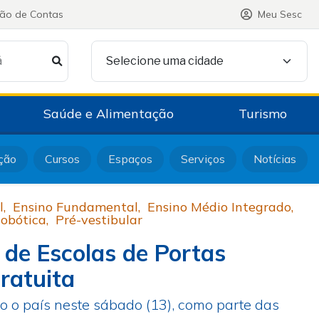
ção de Contas
Meu Sesc
á
Selecione uma cidade
Saúde e Alimentação
Turismo
ção
Cursos
Espaços
Serviços
Notícias
l
,
Ensino Fundamental
,
Ensino Médio Integrado
,
Robótica
,
Pré-vestibular
 de Escolas de Portas
ratuita
 o país neste sábado (13), como parte das