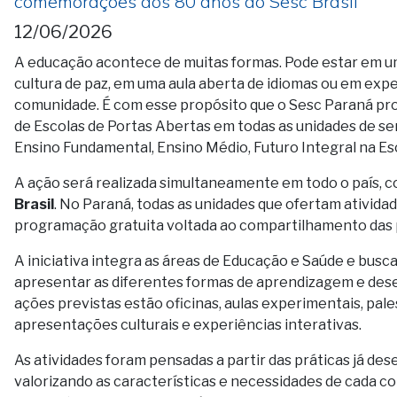
comemorações dos 80 anos do Sesc Brasil
12/06/2026
A educação acontece de muitas formas. Pode estar em um
cultura de paz, em uma aula aberta de idiomas ou em exp
comunidade. É com esse propósito que o Sesc Paraná pro
de Escolas de Portas Abertas em todas as unidades de ser
Ensino Fundamental, Ensino Médio, Futuro Integral na Esc
A ação será realizada simultaneamente em todo o país,
Brasil
. No Paraná, todas as unidades que ofertam ativid
programação gratuita voltada ao compartilhamento das p
A iniciativa integra as áreas de Educação e Saúde e busc
apresentar as diferentes formas de aprendizagem e des
ações previstas estão oficinas, aulas experimentais, pal
apresentações culturais e experiências interativas.
As atividades foram pensadas a partir das práticas já de
valorizando as características e necessidades de cada 