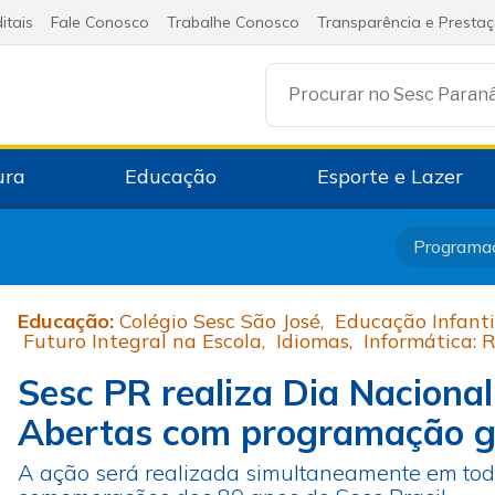
itais
Fale Conosco
Trabalhe Conosco
Transparência e Presta
Procurar no Sesc Paran
ura
Educação
Esporte e Lazer
Programa
Educação:
Colégio Sesc São José
,
Educação Infanti
Futuro Integral na Escola
,
Idiomas
,
Informática: 
Sesc PR realiza Dia Nacional
Abertas com programação g
A ação será realizada simultaneamente em todo