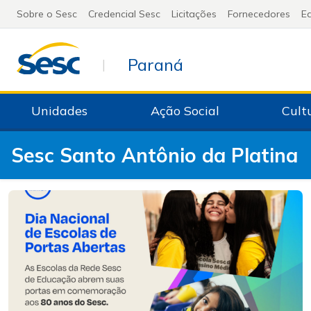
Sobre o Sesc
Credencial Sesc
Licitações
Fornecedores
Ed
Paraná
|
Unidades
Ação Social
Cult
Sesc Santo Antônio da Platina