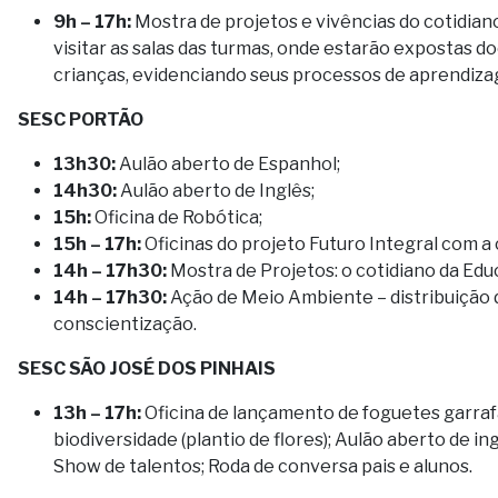
9h – 17h:
Mostra de projetos e vivências do cotidiano
visitar as salas das turmas, onde estarão expostas
crianças, evidenciando seus processos de aprendiz
SESC PORTÃO
13h30:
Aulão aberto de Espanhol;
14h30:
Aulão aberto de Inglês;
15h:
Oficina de Robótica;
15h – 17h:
Oficinas do projeto Futuro Integral com a
14h – 17h30:
Mostra de Projetos: o cotidiano da Educ
14h – 17h30:
Ação de Meio Ambiente – distribuição 
conscientização.
SESC SÃO JOSÉ DOS PINHAIS
13h – 17h:
Oficina de lançamento de foguetes garrafa
biodiversidade (plantio de flores); Aulão aberto de i
Show de talentos; Roda de conversa pais e alunos.