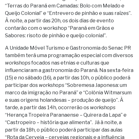
“Terras do Paraná em Camadas: Bolo com Melado e
Queijo Colonial” e “Entrevero de pinhão e suas raízes”.
À noite, a partir das 20h, os dois dias de evento
contarão com o workshop “Paraná em Grãos e
Sabores: risoto de pinhão e queijo colonial”.
A Unidade Móvel Turismo e Gastronomia do Senac PR
também terá uma programação especial com diversos
workshops
focados nas etnias e culturas que
influenciaram a gastronomia do Paraná. Na sexta-feira
(15) e no sábado (16), a partir das 10h, o público poderá
participar dos
workshops
“Sobremesa Japonesa: um
marco da imigração no Paraná” e “Colônia Witmarsum
e suas origens holandesas – produção de queijo”. À
tarde, a partir das 14h, ocorrerão os
workshops
“Herança Tropeira Paranaense – Quirera da Lapa” e
“Castropeiro – história que alimenta”. Já à noite, a
partir da 18h, o público poderá participar das aulas
“Rota da Cerveja – cervejas regionais e a influência