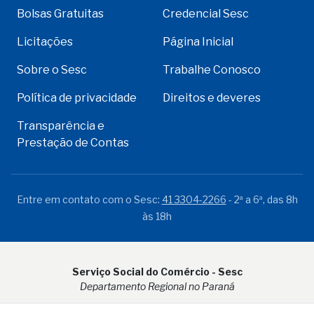
Bolsas Gratuitas
Credencial Sesc
Licitações
Página Inicial
Sobre o Sesc
Trabalhe Conosco
Política de privacidade
Direitos e deveres
Transparência e
Prestação de Contas
Entre em contato com o Sesc:
41 3304-2266
- 2ª a 6ª, das 8h
às 18h
Serviço Social do Comércio - Sesc
Departamento Regional no Paraná
Rua Visconde do Rio Branco, 931 - CEP 80.410-001 - Curitiba -