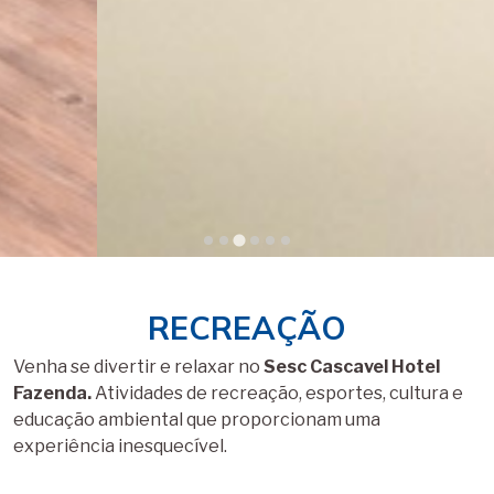
RECREAÇÃO
Venha se divertir e relaxar no
Sesc Cascavel Hotel
Fazenda.
Atividades de recreação, esportes, cultura e
educação ambiental que proporcionam uma
experiência inesquecível.
Programação noturna
Recreação na piscina
Jogos e brincadeiras
Educação ambiental
Práticas esportivas
Sessões de cinema
Atividades fitness
Oficinas criativas
Pule na água! Muita animação no nosso Parque