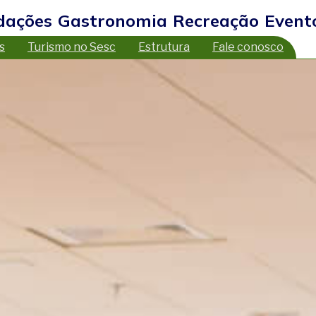
dações
Gastronomia
Recreação
Event
s
Turismo no Sesc
Estrutura
Fale conosco