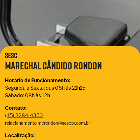
Sesc
Marechal Cândido Rondon
Horário de Funcionamento:
Segunda a Sexta: das 06h às 21h15
Sábado: 08h às 12h
Contato:
(45) 3284-4350
relacionamento.mcrondon@sescpr.com.br
Localização: