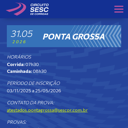
Skip
to
content
31.05
PONTA GROSSA
2026
HORÁRIOS
Corrida:
07h30
Caminhada:
08h30
PERÍODO DE INSCRIÇÃO
03/11/2025 a 25/05/2026
CONTATO DA PROVA:
atestados.pontagrossa@sescpr.com.br
PROVAS: