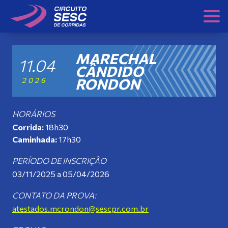
Skip
to
content
MARECHAL
11.04
CÂNDIDO
RONDON
2026
HORÁRIOS
Corrida:
18h30
Caminhada:
17h30
PERÍODO DE INSCRIÇÃO
03/11/2025 a 05/04/2026
CONTATO DA PROVA:
atestados.mcrondon@sescpr.com.br