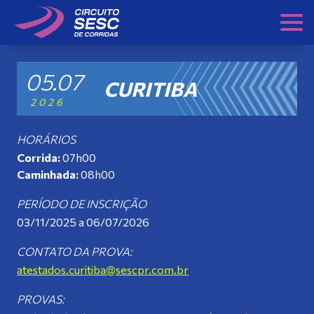
Skip
to
content
05.07
CURITIBA
2026
HORÁRIOS
Corrida:
07h00
Caminhada:
08h00
PERÍODO DE INSCRIÇÃO
03/11/2025 a 06/07/2026
CONTATO DA PROVA:
atestados.curitiba@sescpr.com.br
PROVAS: