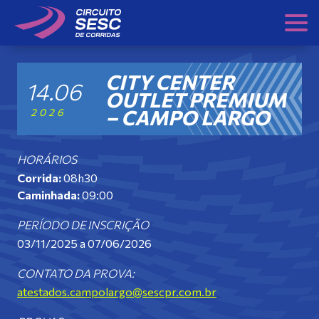
Skip
to
content
CITY CENTER
14.06
OUTLET PREMIUM
– CAMPO LARGO
2026
HORÁRIOS
Corrida:
08h30
Caminhada:
09:00
PERÍODO DE INSCRIÇÃO
03/11/2025 a 07/06/2026
CONTATO DA PROVA:
atestados.campolargo@sescpr.com.br