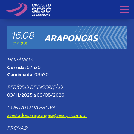
Skip
to
content
16.08
ARAPONGAS
2026
HORÁRIOS
Corrida:
07h30
Caminhada:
08h30
PERÍODO DE INSCRIÇÃO
03/11/2025 a 09/08/2026
CONTATO DA PROVA:
atestados.arapongas@sescpr.com.br
PROVAS: