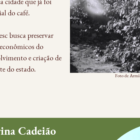
a cidade que já foi
l do café.
sc busca preservar
 econômicos do
olvimento e criação de
te do estado.
Foto de Armín
ina Cadeião