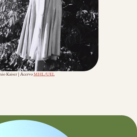
io Kaiser | Acervo
MHL/UEL