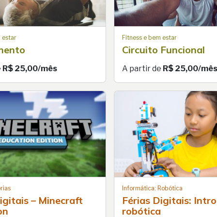
 estar
Fitness e bem estar
mento
Circuito Funcional
e
R$ 25,00/mês
A partir de
R$ 25,00/mê
rias
Informática: Robótica
igitais – Minecraft
Férias Digitais: Intr
on
robótica