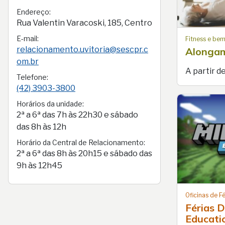
Endereço:
Rua Valentin Varacoski, 185, Centro
E-mail:
Fitness e bem
relacionamento.uvitoria@sescpr.c
Alonga
om.br
A partir d
Telefone:
(42) 3903-3800
Horários da unidade:
2ª a 6ª das 7h às 22h30 e sábado
das 8h às 12h
Horário da Central de Relacionamento:
2ª a 6ª das 8h às 20h15 e sábado das
9h às 12h45
Oficinas de Fé
Férias D
Educati