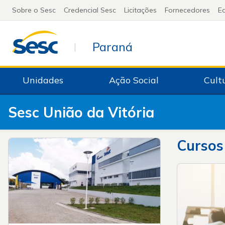
Sobre o Sesc
Credencial Sesc
Licitações
Fornecedores
Ed
Paraná
|
Unidades
Ação Social
Cult
Sesc União da Vitória
Cursos