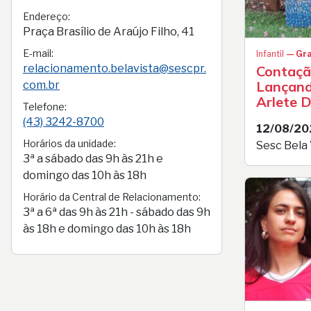
Endereço:
Praça Brasílio de Araújo Filho, 41
E-mail:
Infantil
— Gra
relacionamento.belavista@sescpr.
Contação
Lançand
com.br
Arlete 
Telefone:
(43) 3242-8700
12/08/20
Horários da unidade:
Sesc Bela 
3ª a sábado das 9h às 21h e
domingo das 10h às 18h
Horário da Central de Relacionamento:
3ª a 6ª das 9h às 21h - sábado das 9h
às 18h e domingo das 10h às 18h