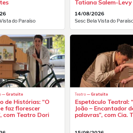
tes
Tatiana Salem-Levy
026
14/08/2026
Vista do Paraíso
Sesc Bela Vista do Paraís
o
— Gratuito
Teatro
— Gratuito
 de Histórias: “O
Espetáculo Teatral:
e faz florescer
João – Encantador d
, com Teatro Dori
palavras”, com Cia.
26
15/08/2026