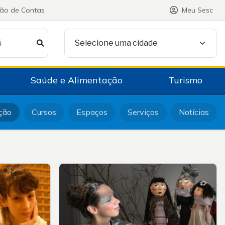
ção de Contas
Meu Sesc
á
Selecione uma cidade
Saúde e Alimentação
Turismo
ção
Cursos
Espaços
Serviços
Notícias