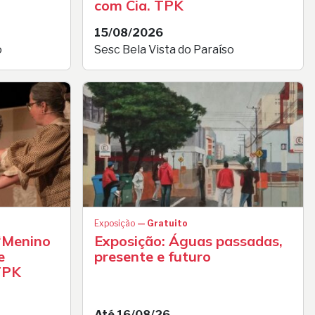
com Cia. TPK
15/08/2026
o
Sesc Bela Vista do Paraíso
Exposição
— Gratuito
 “Menino
Exposição: Águas passadas,
e
presente e futuro
 TPK
Até 16/08/26