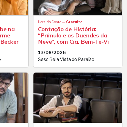
Hora do Conto
— Gratuito
be na
Contação de História:
erme
“Prímula e os Duendes da
 Becker
Neve”, com Cia. Bem-Te-Vi
13/08/2026
o
Sesc Bela Vista do Paraíso