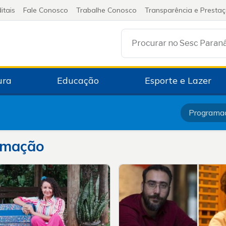
itais
Fale Conosco
Trabalhe Conosco
Transparência e Presta
Procurar no Sesc Paran
ura
Educação
Esporte e Lazer
Programa
amação