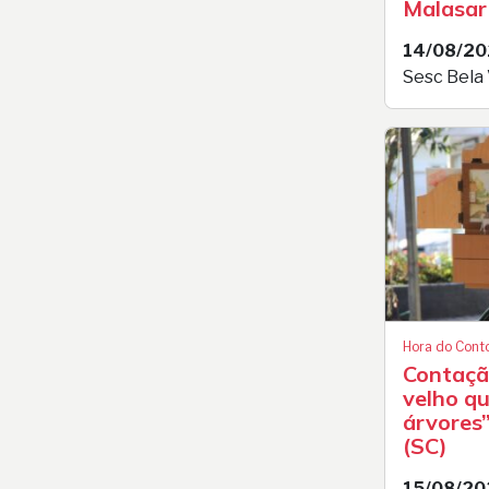
Malasar
14/08/2
Sesc Bela 
Hora do Cont
Contação
velho qu
árvores”
(SC)
15/08/20