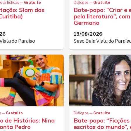
s artísticas
— Gratuito
Diálogos
— Gratuito
tação: Slam das
Bate-papo: “Criar e e
Curitiba)
pela literatura”, co
Germano
26
13/08/2026
Vista do Paraíso
Sesc Bela Vista do Paraís
o
— Gratuito
Diálogos
— Gratuito
 de Histórias: Nina
Bate-papo: “Ficções 
conta Pedro
escritas do mundo”,