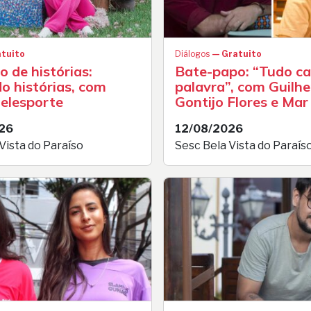
tuito
Diálogos
— Gratuito
 de histórias:
Bate-papo: “Tudo ca
o histórias, com
palavra”, com Guilh
Delesporte
Gontijo Flores e Mar
26
12/08/2026
Vista do Paraíso
Sesc Bela Vista do Paraís