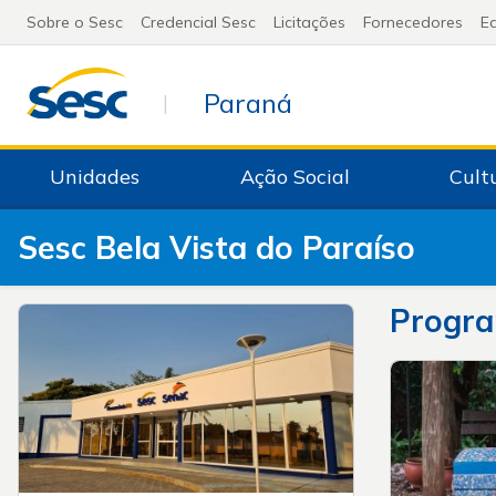
Sobre o Sesc
Credencial Sesc
Licitações
Fornecedores
Ed
Paraná
|
Unidades
Ação Social
Cult
Sesc Bela Vista do Paraíso
Progr