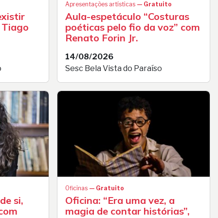
Apresentações artísticas
— Gratuito
xistir
Aula-espetáculo “Costuras
m Tiago
poéticas pelo fio da voz” com
Renato Forin Jr.
14/08/2026
o
Sesc Bela Vista do Paraíso
Oficinas
— Gratuito
de si,
Oficina: “Era uma vez, a
 com
magia de contar histórias”,