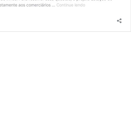
Estação
iretamente aos comerciários …
Continue lendo
do
Conhecimento