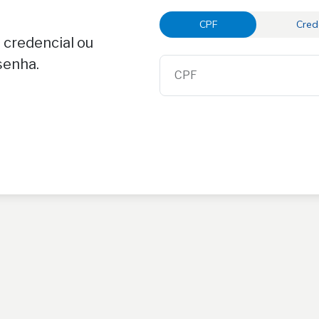
CPF
Cred
 credencial ou
senha.
CPF