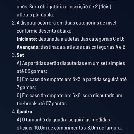
anos. Será obrigatória a inscrição de 2 (dois)
atletas por dupla.
A disputa ocorrerá em duas categorias de nível,
conforme descrito abaixo:
Iniciante:
destinada a atletas das categorias C e D;
Avançado:
destinada a atletas das categorias A e B.
Set
A) As partidas serão disputadas em um set simples
até 06 games;
B) Em caso de empate em 5×5, a partida seguirá até
7 games;
C) Em caso de empate em 6×6, será disputado um
tie-break até 07 pontos.
Quadra
A) O tamanho da quadra seguirá as medidas
oficiais: 16,0m de comprimento x 8,0m de largura.