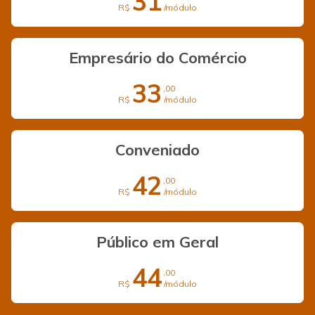
31
R$
/módulo
Empresário do Comércio
33
,00
R$
/módulo
Conveniado
42
,00
R$
/módulo
Público em Geral
44
,00
R$
/módulo