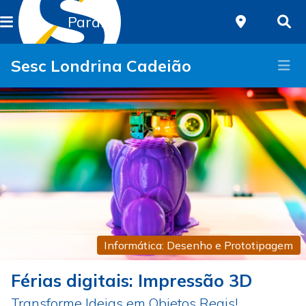
Paraná
Sesc Londrina Cadeião
Informática: Desenho e Prototipagem
Férias digitais: Impressão 3D
Transforme Ideias em Objetos Reais!