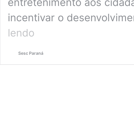
entretenimento aos cidadã
incentivar o desenvolvim
Em
lendo
todo
o
Paraná,
Sesc Paraná
CNC,
Fecomércio,
Sesc,
Senac
e
Sindicatos
promovem
Semana
S